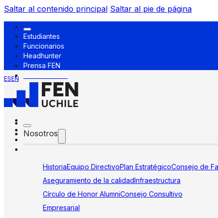
Saltar al contenido principal
Saltar al pie de página
Estudiantes
Funcionarios
Headhunter
Prensa FEN
Servicios FEN
ES
EN
Nosotros
Historia
Equipo Directivo
Plan Estratégico
Consejo de Fa
Aseguramiento de la calidad
Infraestructura
Círculo de Honor Alumni
Consejo Consultivo
Empresarial