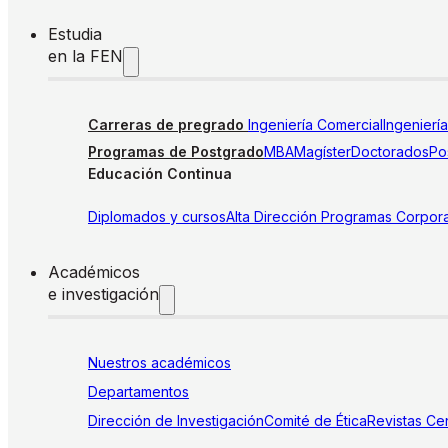
Estudia
en la FEN
Carreras de pregrado
Ingeniería Comercial
Ingenierí
Programas de Postgrado
MBA
Magíster
Doctorados
Pos
Educación Continua
Diplomados y cursos
Alta Dirección
Programas Corpora
Académicos
e investigación
Nuestros académicos
Departamentos
Dirección de Investigación
Comité de Ética
Revistas
Cen