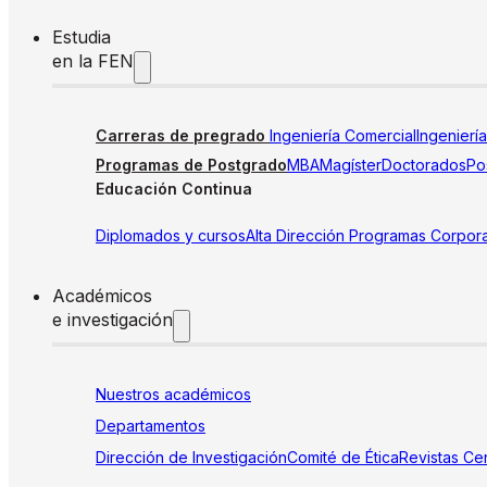
Estudia
en la FEN
Carreras de pregrado
Ingeniería Comercial
Ingenierí
Programas de Postgrado
MBA
Magíster
Doctorados
Pos
Educación Continua
Diplomados y cursos
Alta Dirección
Programas Corpora
Académicos
e investigación
Nuestros académicos
Departamentos
Dirección de Investigación
Comité de Ética
Revistas
Cen