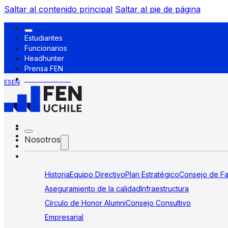
Saltar al contenido principal
Saltar al pie de página
Estudiantes
Funcionarios
Headhunter
Prensa FEN
Servicios FEN
ES
EN
Nosotros
Historia
Equipo Directivo
Plan Estratégico
Consejo de Fa
Aseguramiento de la calidad
Infraestructura
Círculo de Honor Alumni
Consejo Consultivo
Empresarial