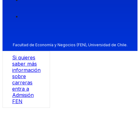
Facultad de Economía y Negocios (FEN), Universidad de Chile.
Si quieres
saber más
información
sobre
carreras
entra a
Admisión
FEN