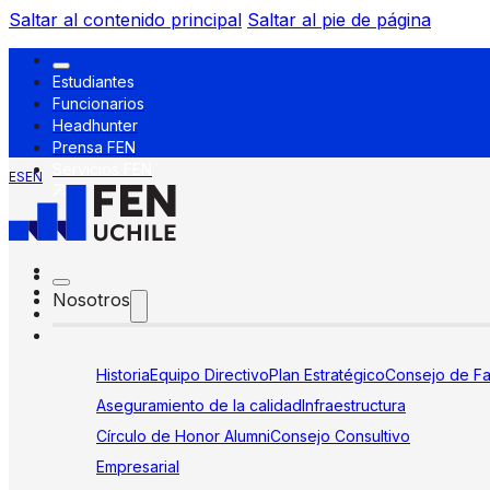
Saltar al contenido principal
Saltar al pie de página
Estudiantes
Funcionarios
Headhunter
Prensa FEN
Servicios FEN
ES
EN
Nosotros
Historia
Equipo Directivo
Plan Estratégico
Consejo de Fa
Aseguramiento de la calidad
Infraestructura
Círculo de Honor Alumni
Consejo Consultivo
Empresarial