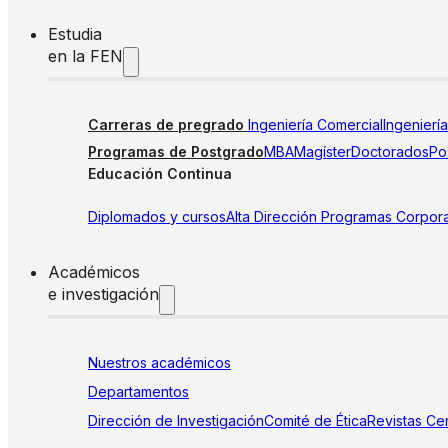
Estudia
en la FEN
Carreras de pregrado
Ingeniería Comercial
Ingenierí
Programas de Postgrado
MBA
Magíster
Doctorados
Pos
Educación Continua
Diplomados y cursos
Alta Dirección
Programas Corpora
Académicos
e investigación
Nuestros académicos
Departamentos
Dirección de Investigación
Comité de Ética
Revistas
Cen