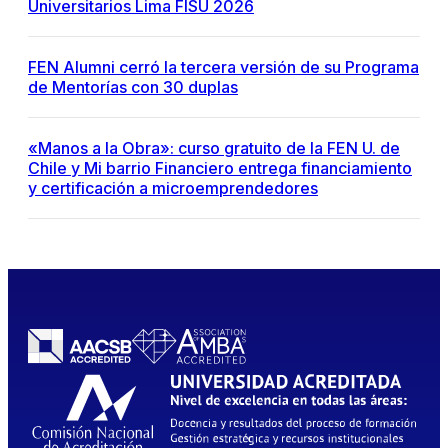
Universitarios Lima FISU 2026
FEN Alumni cerró la tercera versión de su Programa
de Mentorías con 30 duplas
«Manos a la Obra»: curso gratuito de la FEN U. de
Chile y Mi barrio Financiero entrega financiamiento
y certificación a microemprendedores