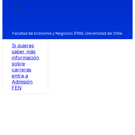
Facultad de Economía y Negocios (FEN), Universidad de Chile.
Si quieres
saber más
información
sobre
carreras
entra a
Admisión
FEN