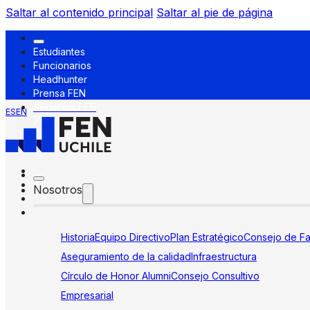
Saltar al contenido principal
Saltar al pie de página
Estudiantes
Funcionarios
Headhunter
Prensa FEN
Servicios FEN
ES
EN
Nosotros
Historia
Equipo Directivo
Plan Estratégico
Consejo de Fa
Aseguramiento de la calidad
Infraestructura
Círculo de Honor Alumni
Consejo Consultivo
Empresarial