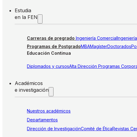
Estudia
en la FEN
Carreras de pregrado
Ingeniería Comercial
Ingenierí
Programas de Postgrado
MBA
Magíster
Doctorados
Pos
Educación Continua
Diplomados y cursos
Alta Dirección
Programas Corpora
Académicos
e investigación
Nuestros académicos
Departamentos
Dirección de Investigación
Comité de Ética
Revistas
Cen