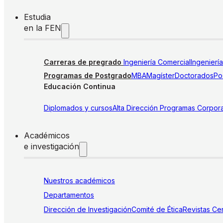
Estudia
en la FEN
Carreras de pregrado
Ingeniería Comercial
Ingenierí
Programas de Postgrado
MBA
Magíster
Doctorados
Pos
Educación Continua
Diplomados y cursos
Alta Dirección
Programas Corpora
Académicos
e investigación
Nuestros académicos
Departamentos
Dirección de Investigación
Comité de Ética
Revistas
Cen