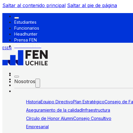
Saltar al contenido principal
Saltar al pie de página
Estudiantes
Funcionarios
Headhunter
Prensa FEN
Servicios FEN
ES
EN
Nosotros
Historia
Equipo Directivo
Plan Estratégico
Consejo de Fa
Aseguramiento de la calidad
Infraestructura
Círculo de Honor Alumni
Consejo Consultivo
Empresarial