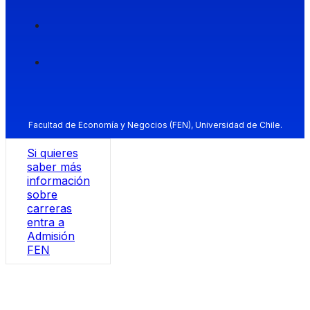
Facultad de Economía y Negocios (FEN), Universidad de Chile.
Si quieres
saber más
información
sobre
carreras
entra a
Admisión
FEN