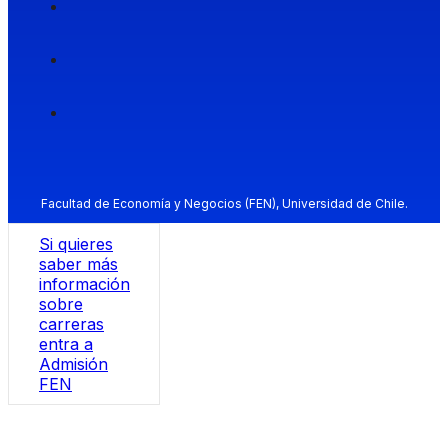
Facultad de Economía y Negocios (FEN), Universidad de Chile.
Si quieres
saber más
información
sobre
carreras
entra a
Admisión
FEN