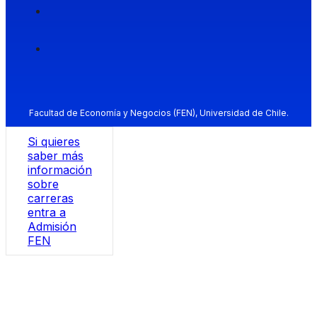
Facultad de Economía y Negocios (FEN), Universidad de Chile.
Si quieres
saber más
información
sobre
carreras
entra a
Admisión
FEN