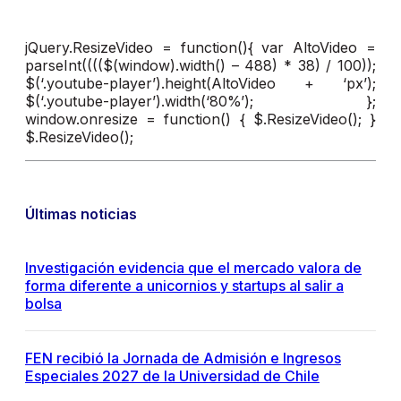
jQuery.ResizeVideo = function(){ var AltoVideo =
parseInt(((($(window).width() – 488) * 38) / 100));
$(‘.youtube-player’).height(AltoVideo + ‘px’);
$(‘.youtube-player’).width(‘80%’); };
window.onresize = function() { $.ResizeVideo(); }
$.ResizeVideo();
Últimas noticias
Investigación evidencia que el mercado valora de
forma diferente a unicornios y startups al salir a
bolsa
FEN recibió la Jornada de Admisión e Ingresos
Especiales 2027 de la Universidad de Chile