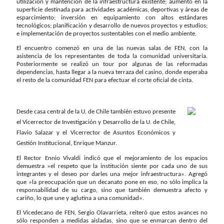
utilización y mantención de la infraestructura existente; aumento en la
superficie destinada para actividades académicas, deportivas y áreas de
esparcimiento; inversión en equipamiento con altos estándares
tecnológicos; planificación y desarrollo de nuevos proyectos y estudios;
e implementación de proyectos sustentables con el medio ambiente.
El encuentro comenzó en una de las nuevas salas de FEN, con la
asistencia de los representantes de toda la comunidad universitaria.
Posteriormente se realizó un tour por algunas de las reformadas
dependencias, hasta llegar a la nueva terraza del casino, donde esperaba
el resto de la comunidad FEN para efectuar el corte oficial de cinta.
Desde casa central de la U. de Chile también estuvo presente
el Vicerrector de Investigación y Desarrollo de la U. de Chile,
Flavio Salazar y el Vicerrector de Asuntos Económicos y
Gestión Institucional, Enrique Manzur.
El Rector Ennio Vivaldi indicó que el mejoramiento de los espacios
demuestra »el respeto que la institución siente por cada uno de sus
integrantes y el deseo por darles una mejor infraestructura». Agregó
que »la preocupación que un decanato pone en eso, no sólo implica la
responsabilidad de su cargo, sino que también demuestra afecto y
cariño, lo que une y aglutina a una comunidad».
El Vicedecano de FEN, Sergio Olavarrieta, reiteró que estos avances no
sólo responden a medidas aisladas, sino que se enmarcan dentro del