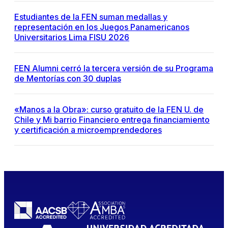
Estudiantes de la FEN suman medallas y
representación en los Juegos Panamericanos
Universitarios Lima FISU 2026
FEN Alumni cerró la tercera versión de su Programa
de Mentorías con 30 duplas
«Manos a la Obra»: curso gratuito de la FEN U. de
Chile y Mi barrio Financiero entrega financiamiento
y certificación a microemprendedores