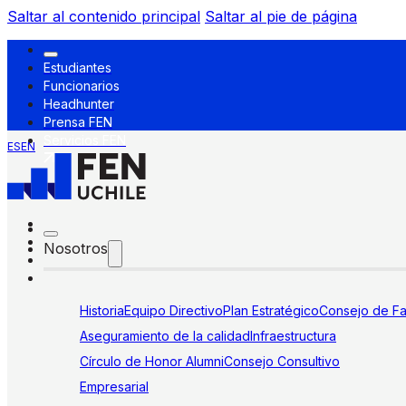
Saltar al contenido principal
Saltar al pie de página
Estudiantes
Funcionarios
Headhunter
Prensa FEN
Servicios FEN
ES
EN
Nosotros
Historia
Equipo Directivo
Plan Estratégico
Consejo de Fa
Aseguramiento de la calidad
Infraestructura
Círculo de Honor Alumni
Consejo Consultivo
Empresarial