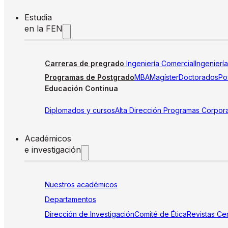
Estudia
en la FEN
Carreras de pregrado
Ingeniería Comercial
Ingenierí
Programas de Postgrado
MBA
Magíster
Doctorados
Pos
Educación Continua
Diplomados y cursos
Alta Dirección
Programas Corpora
Académicos
e investigación
Nuestros académicos
Departamentos
Dirección de Investigación
Comité de Ética
Revistas
Cen