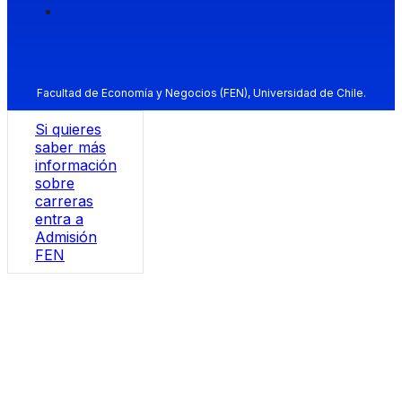
Facultad de Economía y Negocios (FEN), Universidad de Chile.
Si quieres
saber más
información
sobre
carreras
entra a
Admisión
FEN