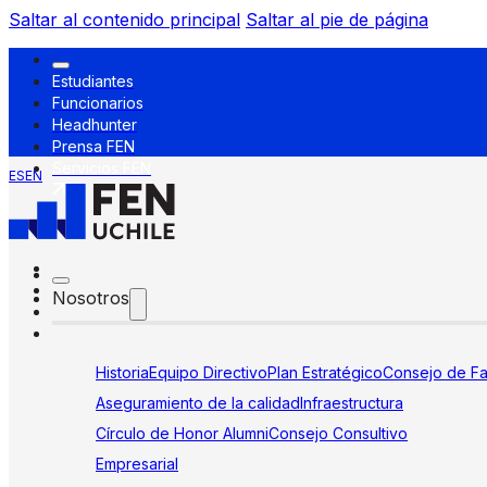
Saltar al contenido principal
Saltar al pie de página
Estudiantes
Funcionarios
Headhunter
Prensa FEN
Servicios FEN
ES
EN
Nosotros
Historia
Equipo Directivo
Plan Estratégico
Consejo de Fa
Aseguramiento de la calidad
Infraestructura
Círculo de Honor Alumni
Consejo Consultivo
Empresarial