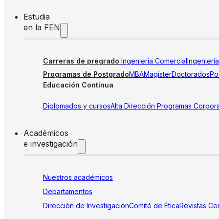
Estudia
en la FEN
Carreras de pregrado
Ingeniería Comercial
Ingenierí
Programas de Postgrado
MBA
Magíster
Doctorados
Pos
Educación Continua
Diplomados y cursos
Alta Dirección
Programas Corpora
Académicos
e investigación
Nuestros académicos
Departamentos
Dirección de Investigación
Comité de Ética
Revistas
Cen