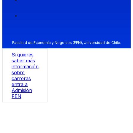
Facultad de Economía y Negocios (FEN), Universidad de Chile.
Si quieres
saber más
información
sobre
carreras
entra a
Admisión
FEN