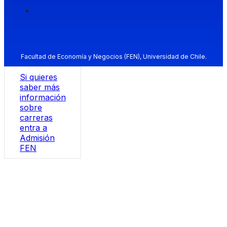
Facultad de Economía y Negocios (FEN), Universidad de Chile.
Si quieres
saber más
información
sobre
carreras
entra a
Admisión
FEN