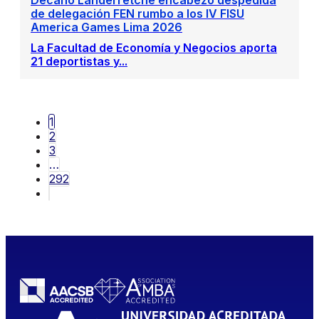
de delegación FEN rumbo a los IV FISU
America Games Lima 2026
La Facultad de Economía y Negocios aporta
21 deportistas y...
1
2
3
…
292