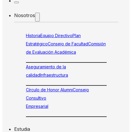
Nosotros
Historia
Equipo Directivo
Plan
Estratégico
Consejo de Facultad
Comisión
de Evaluación Académica
Aseguramiento de la
calidad
Infraestructura
Círculo de Honor Alumni
Consejo
Consultivo
Empresarial
Estudia