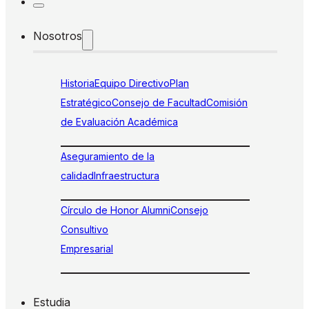
Nosotros
Historia
Equipo Directivo
Plan
Estratégico
Consejo de Facultad
Comisión
de Evaluación Académica
Aseguramiento de la
calidad
Infraestructura
Círculo de Honor Alumni
Consejo
Consultivo
Empresarial
Estudia