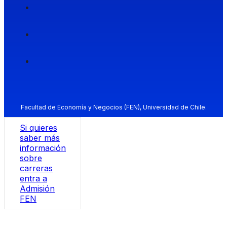
Facultad de Economía y Negocios (FEN), Universidad de Chile.
Si quieres
saber más
información
sobre
carreras
entra a
Admisión
FEN