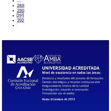
…
289
290
291
292