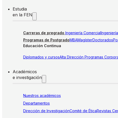
Estudia
en la FEN
Carreras de pregrado
Ingeniería Comercial
Ingenierí
Programas de Postgrado
MBA
Magíster
Doctorados
Pos
Educación Continua
Diplomados y cursos
Alta Dirección
Programas Corpora
Académicos
e investigación
Nuestros académicos
Departamentos
Dirección de Investigación
Comité de Ética
Revistas
Cen