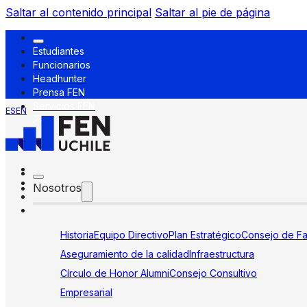
Saltar al contenido principal
Saltar al pie de página
Estudiantes
Funcionarios
Headhunter
Prensa FEN
Servicios FEN
ES
EN
Nosotros
Historia
Equipo Directivo
Plan Estratégico
Consejo de Fa
Aseguramiento de la calidad
Infraestructura
Círculo de Honor Alumni
Consejo Consultivo
Empresarial