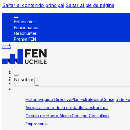
Saltar al contenido principal
Saltar al pie de página
Estudiantes
Funcionarios
Headhunter
Prensa FEN
Servicios FEN
ES
EN
Nosotros
Historia
Equipo Directivo
Plan Estratégico
Consejo de Fa
Aseguramiento de la calidad
Infraestructura
Círculo de Honor Alumni
Consejo Consultivo
Empresarial