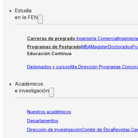
Estudia
en la FEN
Carreras de pregrado
Ingeniería Comercial
Ingenierí
Programas de Postgrado
MBA
Magíster
Doctorados
Pos
Educación Continua
Diplomados y cursos
Alta Dirección
Programas Corpora
Académicos
e investigación
Nuestros académicos
Departamentos
Dirección de Investigación
Comité de Ética
Revistas
Cen