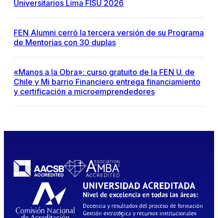
Universitarios Lima FISU 2026
FEN Alumni cerró la tercera versión de su Programa
de Mentorías con 30 duplas
«Manos a la Obra»: curso gratuito de la FEN U. de
Chile y Mi barrio Financiero entrega financiamiento
y certificación a microemprendedores