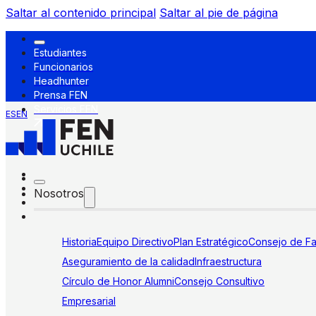
Saltar al contenido principal
Saltar al pie de página
Estudiantes
Funcionarios
Headhunter
Prensa FEN
Servicios FEN
ES
EN
Nosotros
Historia
Equipo Directivo
Plan Estratégico
Consejo de Fa
Aseguramiento de la calidad
Infraestructura
Círculo de Honor Alumni
Consejo Consultivo
Empresarial