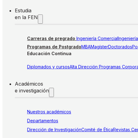
Estudia
en la FEN
Carreras de pregrado
Ingeniería Comercial
Ingenierí
Programas de Postgrado
MBA
Magíster
Doctorados
Pos
Educación Continua
Diplomados y cursos
Alta Dirección
Programas Corpora
Académicos
e investigación
Nuestros académicos
Departamentos
Dirección de Investigación
Comité de Ética
Revistas
Cen