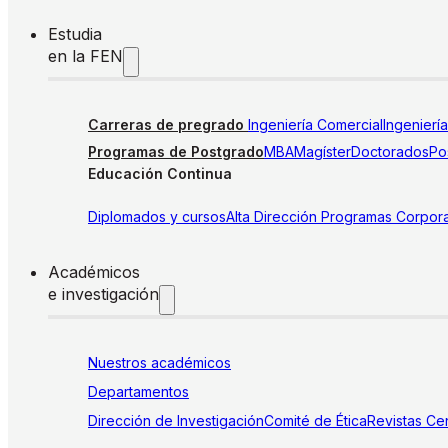
Estudia
en la FEN
Carreras de pregrado
Ingeniería Comercial
Ingenierí
Programas de Postgrado
MBA
Magíster
Doctorados
Pos
Educación Continua
Diplomados y cursos
Alta Dirección
Programas Corpora
Académicos
e investigación
Nuestros académicos
Departamentos
Dirección de Investigación
Comité de Ética
Revistas
Cen