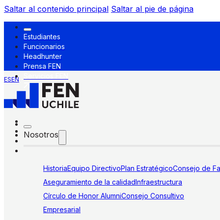
Saltar al contenido principal
Saltar al pie de página
Estudiantes
Funcionarios
Headhunter
Prensa FEN
Servicios FEN
ES
EN
Nosotros
Historia
Equipo Directivo
Plan Estratégico
Consejo de Fa
Aseguramiento de la calidad
Infraestructura
Círculo de Honor Alumni
Consejo Consultivo
Empresarial