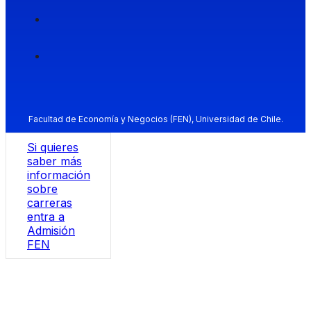
Facultad de Economía y Negocios (FEN), Universidad de Chile.
Si quieres
saber más
información
sobre
carreras
entra a
Admisión
FEN