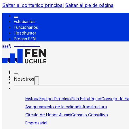
Saltar al contenido principal
Saltar al pie de página
Estudiantes
Funcionarios
Headhunter
Prensa FEN
Servicios FEN
ES
EN
Nosotros
Historia
Equipo Directivo
Plan Estratégico
Consejo de Fa
Aseguramiento de la calidad
Infraestructura
Círculo de Honor Alumni
Consejo Consultivo
Empresarial