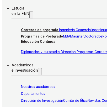
Estudia
en la FEN
Carreras de pregrado
Ingeniería Comercial
Ingenierí
Programas de Postgrado
MBA
Magíster
Doctorados
Pos
Educación Continua
Diplomados y cursos
Alta Dirección
Programas Corpora
Académicos
e investigación
Nuestros académicos
Departamentos
Dirección de Investigación
Comité de Ética
Revistas
Cen