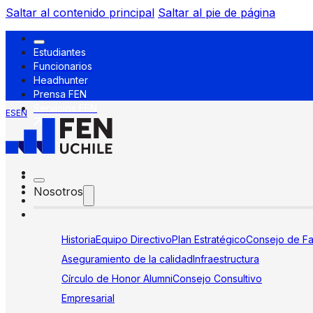
Saltar al contenido principal
Saltar al pie de página
Estudiantes
Funcionarios
Headhunter
Prensa FEN
Servicios FEN
ES
EN
Nosotros
Historia
Equipo Directivo
Plan Estratégico
Consejo de Fa
Aseguramiento de la calidad
Infraestructura
Círculo de Honor Alumni
Consejo Consultivo
Empresarial