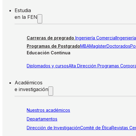
Estudia
en la FEN
Carreras de pregrado
Ingeniería Comercial
Ingenierí
Programas de Postgrado
MBA
Magíster
Doctorados
Pos
Educación Continua
Diplomados y cursos
Alta Dirección
Programas Corpora
Académicos
e investigación
Nuestros académicos
Departamentos
Dirección de Investigación
Comité de Ética
Revistas
Cen