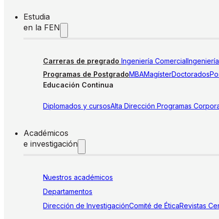
Estudia
en la FEN
Carreras de pregrado
Ingeniería Comercial
Ingenierí
Programas de Postgrado
MBA
Magíster
Doctorados
Pos
Educación Continua
Diplomados y cursos
Alta Dirección
Programas Corpora
Académicos
e investigación
Nuestros académicos
Departamentos
Dirección de Investigación
Comité de Ética
Revistas
Cen