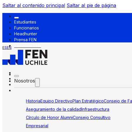
Saltar al contenido principal
Saltar al pie de página
Estudiantes
Funcionarios
Headhunter
Prensa FEN
Servicios FEN
ES
EN
Nosotros
Historia
Equipo Directivo
Plan Estratégico
Consejo de Fa
Aseguramiento de la calidad
Infraestructura
Círculo de Honor Alumni
Consejo Consultivo
Empresarial