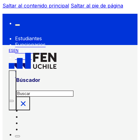
Saltar al contenido principal
Saltar al pie de página
Estudiantes
Funcionarios
Headhunter
ES
EN
Prensa
FEN
Servicios
FEN
Búscador
Buscar
×