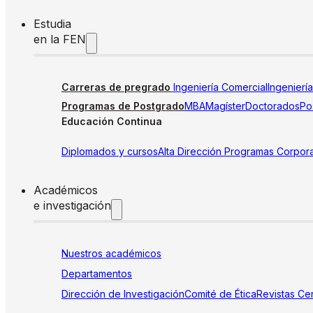
Estudia
en la FEN
Carreras de pregrado
Ingeniería Comercial
Ingenierí
Programas de Postgrado
MBA
Magíster
Doctorados
Pos
Educación Continua
Diplomados y cursos
Alta Dirección
Programas Corpora
Académicos
e investigación
Nuestros académicos
Departamentos
Dirección de Investigación
Comité de Ética
Revistas
Cen