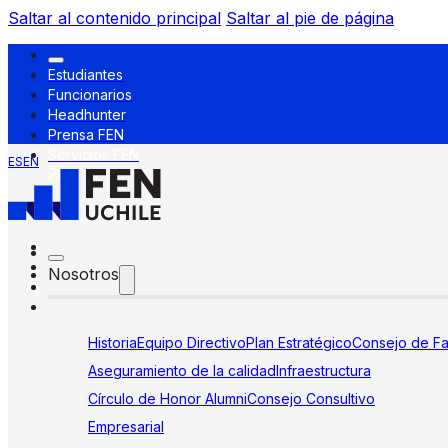
Saltar al contenido principal
Saltar al pie de página
Estudiantes
Funcionarios
Headhunter
Prensa FEN
Servicios FEN
ES
EN
Nosotros
Historia
Equipo Directivo
Plan Estratégico
Consejo de Fa
Aseguramiento de la calidad
Infraestructura
Círculo de Honor Alumni
Consejo Consultivo
Empresarial