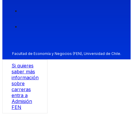
Facultad de Economía y Negocios (FEN), Universidad de Chile.
Si quieres
saber más
información
sobre
carreras
entra a
Admisión
FEN