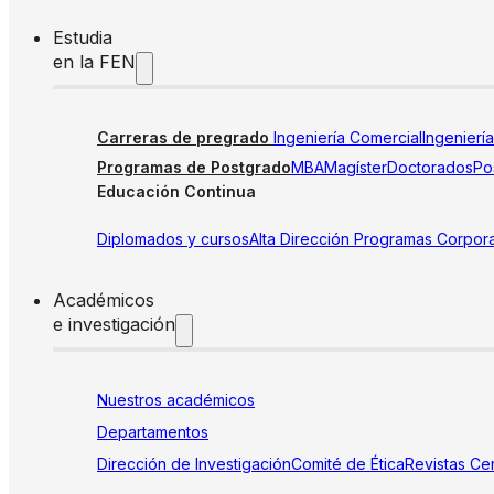
Estudia
en la FEN
Carreras de pregrado
Ingeniería Comercial
Ingenierí
Programas de Postgrado
MBA
Magíster
Doctorados
Pos
Educación Continua
Diplomados y cursos
Alta Dirección
Programas Corpora
Académicos
e investigación
Nuestros académicos
Departamentos
Dirección de Investigación
Comité de Ética
Revistas
Cen