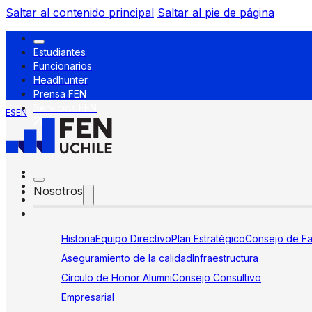
Saltar al contenido principal
Saltar al pie de página
Estudiantes
Funcionarios
Headhunter
Prensa FEN
Servicios FEN
ES
EN
Nosotros
Historia
Equipo Directivo
Plan Estratégico
Consejo de Fa
Aseguramiento de la calidad
Infraestructura
Círculo de Honor Alumni
Consejo Consultivo
Empresarial