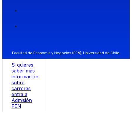
Facultad de Economía y Negocios (FEN), Universidad de Chile.
Si quieres
saber más
información
sobre
carreras
entra a
Admisión
FEN