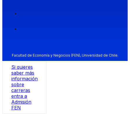
Facultad de Economía y Negocios (FEN), Universidad de Chile.
Si quieres
saber más
información
sobre
carreras
entra a
Admisión
FEN