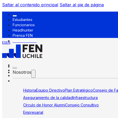
Saltar al contenido principal
Saltar al pie de página
Estudiantes
Funcionarios
Headhunter
Prensa FEN
Servicios FEN
ES
EN
Nosotros
Historia
Equipo Directivo
Plan Estratégico
Consejo de Fa
Aseguramiento de la calidad
Infraestructura
Círculo de Honor Alumni
Consejo Consultivo
Empresarial