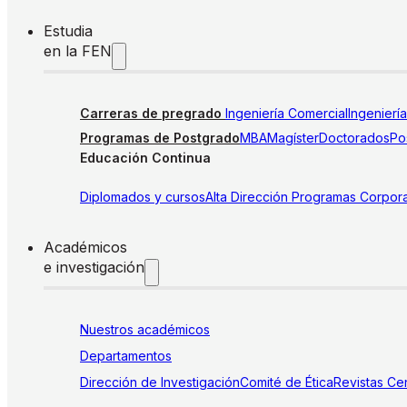
Estudia
en la FEN
Carreras de pregrado
Ingeniería Comercial
Ingenierí
Programas de Postgrado
MBA
Magíster
Doctorados
Pos
Educación Continua
Diplomados y cursos
Alta Dirección
Programas Corpora
Académicos
e investigación
Nuestros académicos
Departamentos
Dirección de Investigación
Comité de Ética
Revistas
Cen