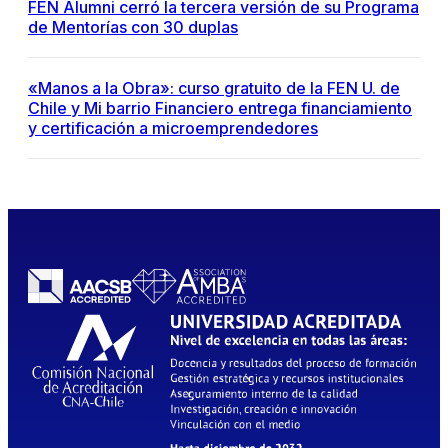
FEN Alumni cerró la tercera versión de su Programa
de Mentorías con 30 duplas
«Manos a la Obra»: curso gratuito de la FEN U. de
Chile y Mi barrio Financiero entrega financiamiento
y certificación a microemprendedores