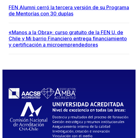
FEN Alumni cerró la tercera versión de su Programa
de Mentorías con 30 duplas
«Manos a la Obra»: curso gratuito de la FEN U. de
Chile y Mi barrio Financiero entrega financiamiento
y certificación a microemprendedores