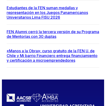
Estudiantes de la FEN suman medallas y
representación en los Juegos Panamericanos
Universitarios Lima FISU 2026
FEN Alumni cerró la tercera versión de su Programa
de Mentorías con 30 duplas
«Manos a la Obra»: curso gratuito de la FEN U. de
Chile y Mi barrio Financiero entrega financiamiento
y certificación a microemprendedores