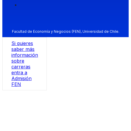
Facultad de Economía y Negocios (FEN), Universidad de Chile.
Si quieres
saber más
información
sobre
carreras
entra a
Admisión
FEN