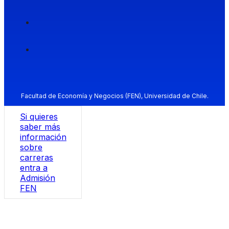
Facultad de Economía y Negocios (FEN), Universidad de Chile.
Si quieres
saber más
información
sobre
carreras
entra a
Admisión
FEN