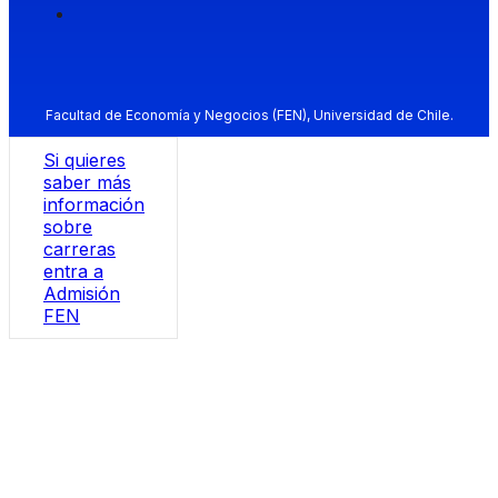
Facultad de Economía y Negocios (FEN), Universidad de Chile.
Si quieres
saber más
información
sobre
carreras
entra a
Admisión
FEN