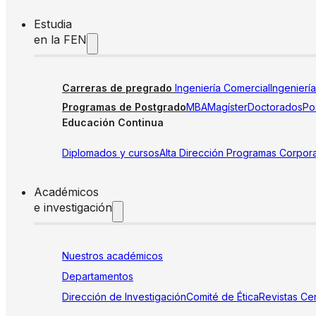
Estudia
en la FEN
Carreras de pregrado
Ingeniería Comercial
Ingenierí
Programas de Postgrado
MBA
Magíster
Doctorados
Pos
Educación Continua
Diplomados y cursos
Alta Dirección
Programas Corpora
Académicos
e investigación
Nuestros académicos
Departamentos
Dirección de Investigación
Comité de Ética
Revistas
Cen