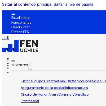
Saltar al contenido principal
Saltar al pie de página
Estudiantes
Funcionarios
Headhunter
Prensa FEN
Servicios FEN
ES
EN
Nosotros
Historia
Equipo Directivo
Plan Estratégico
Consejo de Fa
Aseguramiento de la calidad
Infraestructura
Círculo de Honor Alumni
Consejo Consultivo
Empresarial