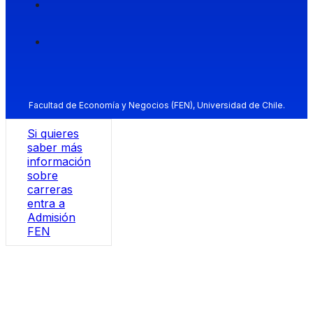
Facultad de Economía y Negocios (FEN), Universidad de Chile.
Si quieres
saber más
información
sobre
carreras
entra a
Admisión
FEN