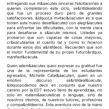
entregando sus m&aacutes sinceras felicitaciones a
quienes completaron este ciclo, se&ntildealando
que fue un proceso duro pero de grandes
satisfacciones. &ldquoLa invitaci&oacuten es a que
tomen este nuevo desaf&iacuteo con alegr&iacutea
para enfrentar las dificultades, con la mente clara
para desafiarse a s&iacute mismos. Ustedes ya
probaron que son capaces de cosas mayores,
cr&eacuteanse el cuento tal y como lo hicieron
durante estos dos a&ntildeos. Recuerden que son
el motor fundamental de su propio futuro&rdquo,
manifest&oacute.
Quien adem&aacutes quiso expresar su gratitud fue
una de la representante de los estudiantes
egresados, Michelle Catal&aacuten, quien en un
emotivo discurso se&ntildeal&oacute,
&ldquopodemos decir en conjunto que nuestro
camino por la EDT estuvo lleno de aprendizaje, no
solo en matem&aacuteticas o lenguaje, sino de
nosotros mismos, de nuestros tutores, profesores
y compa&ntildeeros. Esta aventura vino de la mano