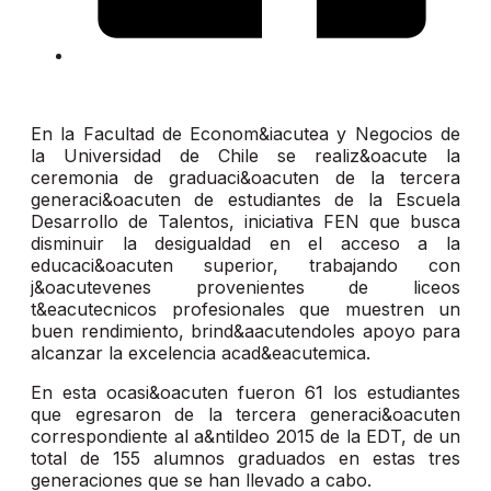
En la Facultad de Econom&iacutea y Negocios de
la Universidad de Chile se realiz&oacute la
ceremonia de graduaci&oacuten de la tercera
generaci&oacuten de estudiantes de la Escuela
Desarrollo de Talentos, iniciativa FEN que busca
disminuir la desigualdad en el acceso a la
educaci&oacuten superior, trabajando con
j&oacutevenes provenientes de liceos
t&eacutecnicos profesionales que muestren un
buen rendimiento, brind&aacutendoles apoyo para
alcanzar la excelencia acad&eacutemica.
En esta ocasi&oacuten fueron 61 los estudiantes
que egresaron de la tercera generaci&oacuten
correspondiente al a&ntildeo 2015 de la EDT, de un
total de 155 alumnos graduados en estas tres
generaciones que se han llevado a cabo.