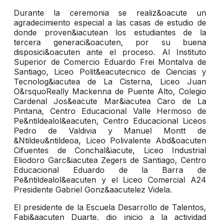
Durante la ceremonia se realiz&oacute un
agradecimiento especial a las casas de estudio de
donde proven&iacutean los estudiantes de la
tercera generaci&oacuten, por su buena
disposici&oacuten ante el proceso. Al Instituto
Superior de Comercio Eduardo Frei Montalva de
Santiago, Liceo Polit&eacutecnico de Ciencias y
Tecnolog&iacutea de La Cisterna, Liceo Juan
O&rsquoReally Mackenna de Puente Alto, Colegio
Cardenal Jos&eacute Mar&iacutea Caro de La
Pintana, Centro Educacional Valle Hermoso de
Pe&ntildealol&eacuten, Centro Educacional Liceos
Pedro de Valdivia y Manuel Montt de
&Ntildeu&ntildeoa, Liceo Polivalente Abd&oacuten
Cifuentes de Conchal&iacute, Liceo Industrial
Eliodoro Garc&iacutea Zegers de Santiago, Centro
Educacional Eduardo de la Barra de
Pe&ntildealol&eacuten y el Liceo Comercial A24
Presidente Gabriel Gonz&aacutelez Videla.
El presidente de la Escuela Desarrollo de Talentos,
Fabi&aacuten Duarte, dio inicio a la actividad