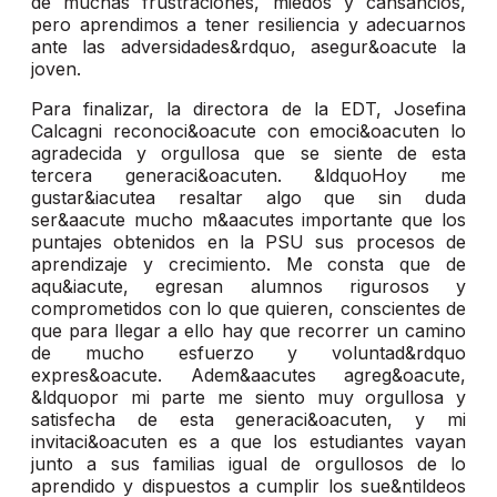
de muchas frustraciones, miedos y cansancios,
pero aprendimos a tener resiliencia y adecuarnos
ante las adversidades&rdquo, asegur&oacute la
joven.
Para finalizar, la directora de la EDT, Josefina
Calcagni reconoci&oacute con emoci&oacuten lo
agradecida y orgullosa que se siente de esta
tercera generaci&oacuten. &ldquoHoy me
gustar&iacutea resaltar algo que sin duda
ser&aacute mucho m&aacutes importante que los
puntajes obtenidos en la PSU sus procesos de
aprendizaje y crecimiento. Me consta que de
aqu&iacute, egresan alumnos rigurosos y
comprometidos con lo que quieren, conscientes de
que para llegar a ello hay que recorrer un camino
de mucho esfuerzo y voluntad&rdquo
expres&oacute. Adem&aacutes agreg&oacute,
&ldquopor mi parte me siento muy orgullosa y
satisfecha de esta generaci&oacuten, y mi
invitaci&oacuten es a que los estudiantes vayan
junto a sus familias igual de orgullosos de lo
aprendido y dispuestos a cumplir los sue&ntildeos