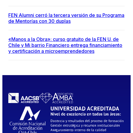
FEN Alumni cerró la tercera versión de su Programa
de Mentorías con 30 duplas
«Manos a la Obra»: curso gratuito de la FEN U. de
Chile y Mi barrio Financiero entrega financiamiento
y certificación a microemprendedores