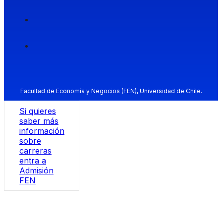
Facultad de Economía y Negocios (FEN), Universidad de Chile.
Si quieres
saber más
información
sobre
carreras
entra a
Admisión
FEN