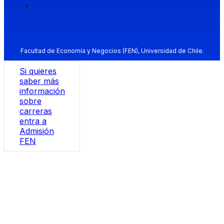
Facultad de Economía y Negocios (FEN), Universidad de Chile.
Si quieres
saber más
información
sobre
carreras
entra a
Admisión
FEN