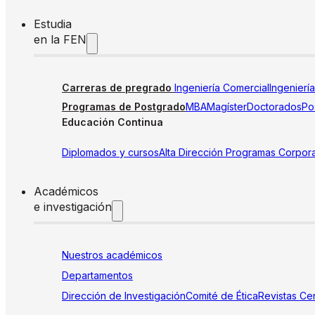
Estudia
en la FEN
Carreras de pregrado
Ingeniería Comercial
Ingenierí
Programas de Postgrado
MBA
Magíster
Doctorados
Pos
Educación Continua
Diplomados y cursos
Alta Dirección
Programas Corpora
Académicos
e investigación
Nuestros académicos
Departamentos
Dirección de Investigación
Comité de Ética
Revistas
Cen