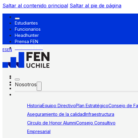
Saltar al contenido principal
Saltar al pie de página
Estudiantes
Funcionarios
Headhunter
Prensa FEN
Servicios FEN
ES
EN
Nosotros
Historia
Equipo Directivo
Plan Estratégico
Consejo de Fa
Aseguramiento de la calidad
Infraestructura
Círculo de Honor Alumni
Consejo Consultivo
Empresarial