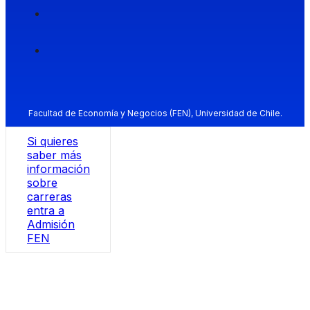
Facultad de Economía y Negocios (FEN), Universidad de Chile.
Si quieres
saber más
información
sobre
carreras
entra a
Admisión
FEN