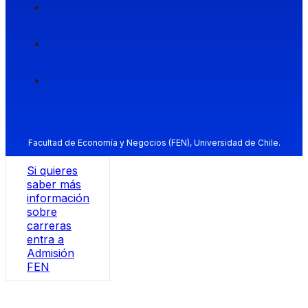
Facultad de Economía y Negocios (FEN), Universidad de Chile.
Si quieres
saber más
información
sobre
carreras
entra a
Admisión
FEN